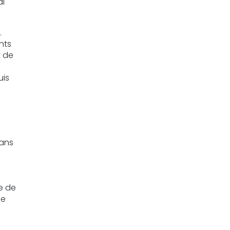
al
.
nts
t de
uis
s
dans
e de
le