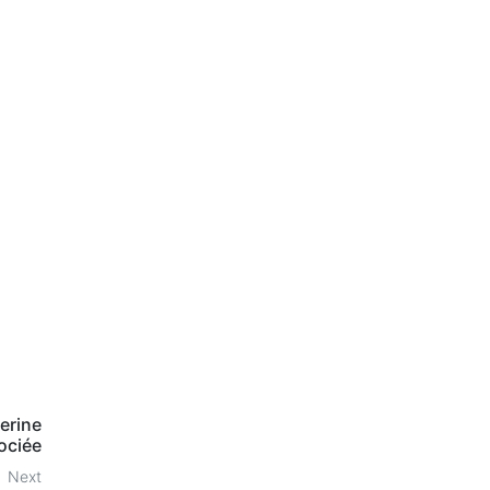
erine
ociée
Next