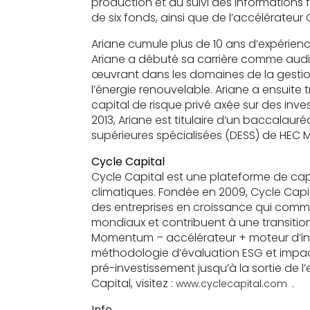
production et du suivi des informations 
de six fonds, ainsi que de l’accélérateu
Ariane cumule plus de 10 ans d’expérience
Ariane a débuté sa carrière comme auditr
œuvrant dans les domaines de la gestion d
l’énergie renouvelable. Ariane a ensuite
capital de risque privé axée sur des inv
2013, Ariane est titulaire d’un baccalaur
supérieures spécialisées (DESS) de HEC M
Cycle Capital
Cycle Capital est une plateforme de cap
climatiques. Fondée en 2009, Cycle Capital
des entreprises en croissance qui comme
mondiaux et contribuent à une transition
Momentum – accélérateur + moteur d’in
méthodologie d’évaluation ESG et impac
pré-investissement jusqu’à la sortie de l’
Capital, visitez :
.
www.cyclecapital.com
Info