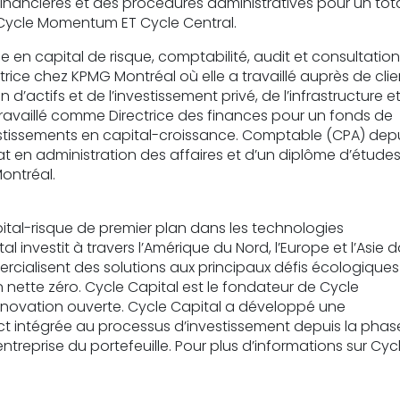
financières et des procédures administratives pour un tot
r Cycle Momentum ET Cycle Central.
 en capital de risque, comptabilité, audit et consultation
ice chez KPMG Montréal où elle a travaillé auprès de clie
’actifs et de l’investissement privé, de l’infrastructure e
 travaillé comme Directrice des finances pour un fonds de
estissements en capital-croissance.
Comptable (CPA) dep
éat en administration des affaires et d’un diplôme d’étude
ontréal.
ital-risque de premier plan dans les technologies
 investit à travers l’Amérique du Nord, l’Europe et l’Asie 
rcialisent des solutions aux principaux défis écologiques
 nette zéro. Cycle Capital est le fondateur de Cycle
novation ouverte. Cycle Capital a développé une
t intégrée au processus d’investissement depuis la phas
entreprise du portefeuille. Pour plus d’informations sur Cyc