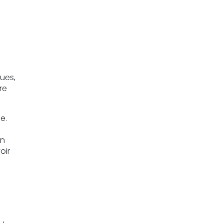
ues,
re
e.
on
oir