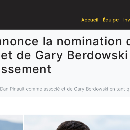
Accueil
Équipe
In
nnonce la nomination 
et de Gary Berdowski 
tissement
 Dan Pinault comme associé et de Gary Berdowski en tant 