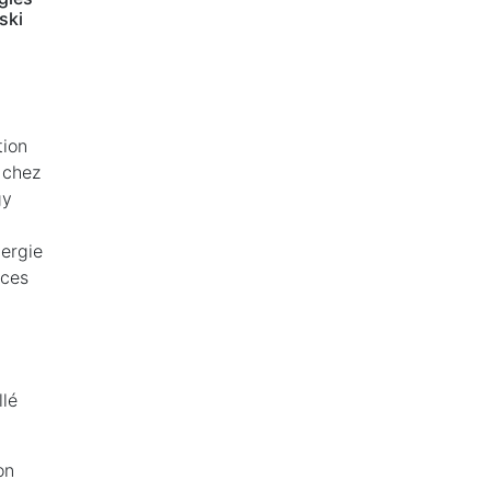
ski
tion
 chez
gy
nergie
 ces
llé
on