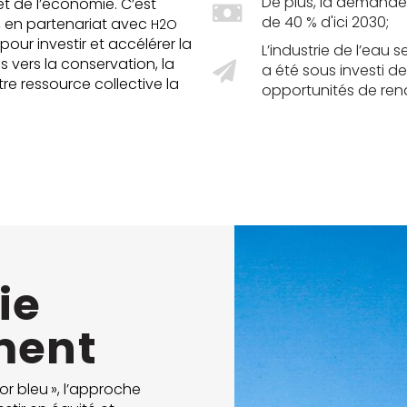
De plus, la demande
t de l’économie. C’est
de 40 % d'ici 2030;
, en partenariat avec
H2O
pour investir et accélérer la
L’industrie de l’eau s
 vers la conservation, la
a été sous investi d
tre ressource collective la
opportunités de rend
ie
ment
or bleu », l’approche