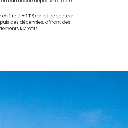
 en eau douce dépassera l'offre
e chiffre à + 1 T $/an et ce secteur
epuis des décennies, offrant des
ements lucratifs.