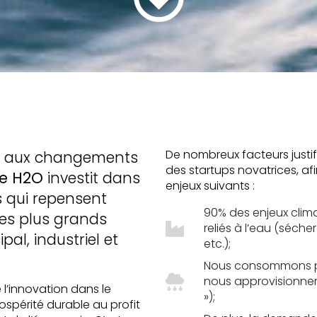
De nombreux facteurs justif
te aux changements
des startups novatrices, af
e H2O
investit dans
enjeux suivants :
s qui repensent
90% des enjeux cli
 ses plus grands
reliés à l’eau (séche
pal, industriel et
etc.);
Nous consommons pl
nous approvisionner
 l’innovation dans le
»);
ospérité durable au profit